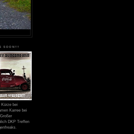
 SOON!!!
n Kürze bei
amen Karree bei
 Großer
nlich DKP Treffen
enfreaks.