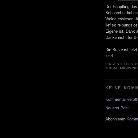
Der Häuptling de
Schnarcher haben 
Wolga erwiesen. I
lief so reibungsl
Eigene ist. Dank a
Danke nicht für Bi
Die Butze ist jetz
seid...
EINGESTELLT VO
THEMA:
MÜNCHNE
KEINE KOM
Kommentar veröff
Neuerer Post
Abonnieren
Komme