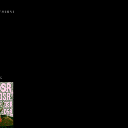
ÄUBERS-
AD