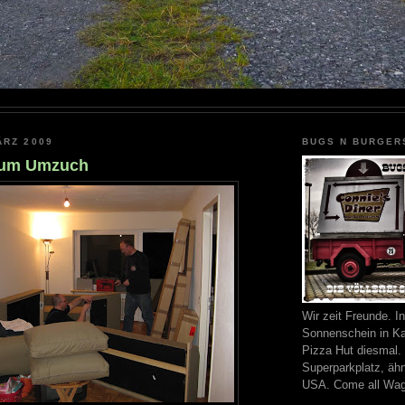
ÄRZ 2009
BUGS N BURGERS
zum Umzuch
Wir zeit Freunde. I
Sonnenschein in K
Pizza Hut diesmal.
Superparkplatz, äh
USA. Come all Wag