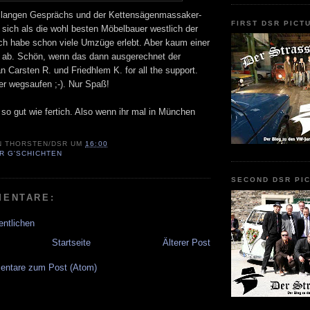
s langen Gesprächs und der Kettensägenmassaker-
FIRST DSR PICT
sich als die wohl besten Möbelbauer westlich der
ch habe schon viele Umzüge erlebt. Aber kaum einer
os ab. Schön, wenn das dann ausgerechnet der
n Carsten R. und Friedhlem K. for all the support.
er wegsaufen ;-). Nur Spaß!
t so gut wie fertich. Also wenn ihr mal in München
N
THORSTEN/DSR
UM
16:00
R G'SCHICHTEN
SECOND DSR PI
MENTARE:
entlichen
Startseite
Älterer Post
ntare zum Post (Atom)